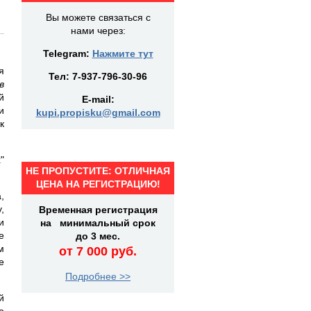
Вы можете связаться с
нами через:
Telegram:
Нажмите тут
я
Тел:
7-937-796-30-96
в
й
E-mail:
и
kupi.propisku@gmail.com
к
"
НЕ ПРОПУСТИТЕ: ОТЛИЧНАЯ
ЦЕНА НА РЕГИСТРАЦИЮ!
,
,
Временная регистрация
и
на минимальный срок
е
до 3 мес.
м
от 7 000 руб.
е
Подробнее >>
й
о