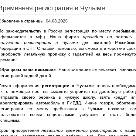
Временная регистрация в Чулыме
Обновление страницы: 04.08.2026
По законодательству в России регистрация по месту пребывани
оформляется в мфц. Наша фирма
приходит на помощь 
получении регистрации в Чулыме
для жителей Российско
Федерации и СНГ. С нашей помощью, вы сможете в короткие срок
приобрести легальную прописку с гарантией на весь промежуто
времени!
Обращаем ваше внимание.
Наша компания не печатает "липовых
регистраций задней датой.
Услуга оформления
регистрации в Чулыме
теперь необходима
т.к. с помощью нее, вы сможете устроится на достойную работу
отправить своего ребенка в нужную школу, взять кредит ил
зарегистрировать автомобиль в ГИБДД. Иначе говоря, обретени
регистрации по месту пребывания в Чулыме позволит ва
пользоваться всеми социальными услугами и стать боле
успешным.
Срок приобретения
легальной временной регистрации
с наше
помощью, составляет два-три рабочих дня. Все сложности п