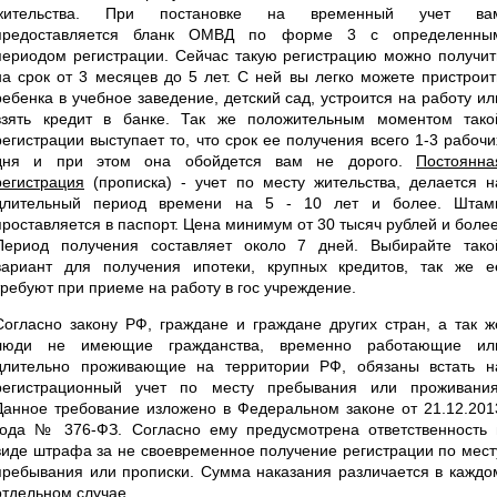
жительства. При постановке на временный учет ва
предоставляется бланк ОМВД по форме 3 с определенны
периодом регистрации. Сейчас такую регистрацию можно получит
на срок от 3 месяцев до 5 лет. С ней вы легко можете пристроит
ребенка в учебное заведение, детский сад, устроится на работу ил
взять кредит в банке. Так же положительным моментом тако
регистрации выступает то, что срок ее получения всего 1-3 рабочи
дня и при этом она обойдется вам не дорого.
Постоянна
регистрация
(прописка) - учет по месту жительства, делается н
длительный период времени на 5 - 10 лет и более. Штам
проставляется в паспорт. Цена минимум от 30 тысяч рублей и более
Период получения составляет около 7 дней. Выбирайте тако
вариант для получения ипотеки, крупных кредитов, так же е
требуют при приеме на работу в гос учреждение.
Согласно закону РФ, граждане и граждане других стран, а так ж
люди не имеющие гражданства, временно работающие ил
длительно проживающие на территории РФ, обязаны встать н
регистрационный учет по месту пребывания или проживания
Данное требование изложено в Федеральном законе от 21.12.201
года № 376-ФЗ. Согласно ему предусмотрена ответственность 
виде штрафа за не своевременное получение регистрации по мест
пребывания или прописки. Сумма наказания различается в каждо
отдельном случае