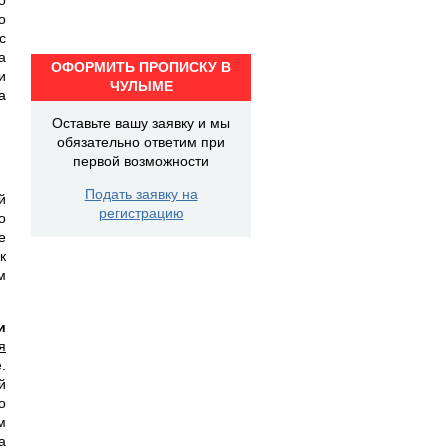
о
с
а
ОФОРМИТЬ ПРОПИСКУ В
и
ЧУЛЫМЕ
а
Оставьте вашу заявку и мы
обязательно ответим при
первой возможности
Подать заявку на
й
регистрацию
о
е
к
м
и
я
.
й
о
м
а