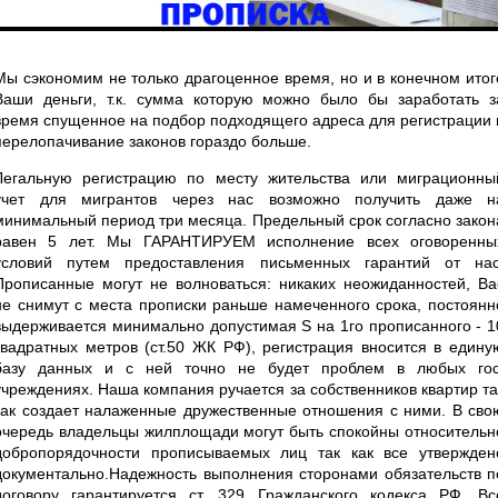
Мы сэкономим не только драгоценное время, но и в конечном итог
Ваши деньги, т.к. сумма которую можно было бы заработать з
время спущенное на подбор подходящего адреса для регистрации 
перелопачивание законов гораздо больше.
Легальную регистрацию по месту жительства или миграционны
учет для мигрантов через нас возможно получить даже н
минимальный период три месяца. Предельный срок согласно закон
равен 5 лет. Мы ГАРАНТИРУЕМ исполнение всех оговоренны
условий путем предоставления письменных гарантий от нас
Прописанные могут не волноваться: никаких неожиданностей, Ва
не снимут с места прописки раньше намеченного срока, постоянн
выдерживается минимально допустимая S на 1го прописанного - 1
квадратных метров (ст.50 ЖК РФ), регистрация вносится в едину
базу данных и с ней точно не будет проблем в любых гос
учреждениях. Наша компания ручается за собственников квартир та
как создает налаженные дружественные отношения с ними. В сво
очередь владельцы жилплощади могут быть спокойны относительн
добропорядочности прописываемых лиц так как все утвержден
документально.Надежность выполнения сторонами обязательств п
договору гарантируется ст. 329 Гражданского кодекса РФ. Вс