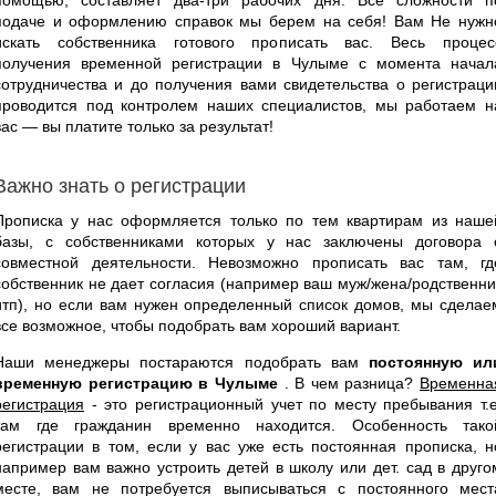
подаче и оформлению справок мы берем на себя! Вам Не нужн
искать собственника готового прописать вас. Весь процес
получения временной регистрации в Чулыме с момента начал
сотрудничества и до получения вами свидетельства о регистраци
проводится под контролем наших специалистов, мы работаем н
вас — вы платите только за результат!
Важно знать о регистрации
Прописка у нас оформляется только по тем квартирам из наше
базы, с собственниками которых у нас заключены договора 
совместной деятельности. Невозможно прописать вас там, гд
собственник не дает согласия (например ваш муж/жена/родственни
итп), но если вам нужен определенный список домов, мы сделае
все возможное, чтобы подобрать вам хороший вариант.
Наши менеджеры постараются подобрать вам
постоянную ил
временную регистрацию в Чулыме
. В чем разница?
Временна
регистрация
- это регистрационный учет по месту пребывания т.е
там где гражданин временно находится. Особенность тако
регистрации в том, если у вас уже есть постоянная прописка, н
например вам важно устроить детей в школу или дет. сад в друго
месте, вам не потребуется выписываться с постоянного мест